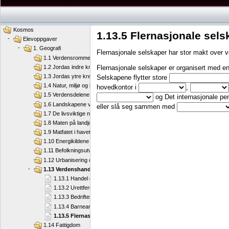
Kosmos
1.13.5 Flernasjonale sels
-
Elevoppgaver
-
1. Geografi
Flernasjonale selskaper har stor makt over 
1.1 Verdensrommet og jorda
Flernasjonale selskaper er organisert med en
1.2 Jordas indre krefter
1.3 Jordas ytre krefter
Selskapene flytter store
1.4 Natur, miljø og klima
hovedkontor i
,
1.5 Verdensdelene
og Det internasjonale pe
1.6 Landskapene våre
eller slå seg sammen med
1.7 De livsviktige naturressursene
1.8 Maten på landjorda
1.9 Matfatet i havet
1.10 Energikildene våre
1.11 Befolkningsutvikling
1.12 Urbanisering og migrasjon
-
1.13 Verdenshandel
1.13.1 Handel og toll
1.13.2 Urettferdig handel
1.13.3 Bedrifter flytter til Kina
1.13.4 Barnearbeid
1.13.5 Flernasjonale selskaper
1.14 Fattigdom