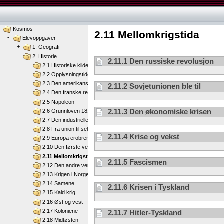
Kosmos
2.11 Mellomkrigstida
-
Elevoppgaver
+
1. Geografi
-
2. Historie
2.11.1 Den russiske revolusjon
2.1 Historiske kilder
2.2 Opplysningstiden
2.3 Den amerikanske revolusjon
2.11.2 Sovjetunionen ble til
2.4 Den franske revolusjon
2.5 Napoleon
2.11.3 Den økonomiske krisen
2.6 Grunnloven 1814
2.7 Den industrielle revolusjon
2.8 Fra union til selvstendig nasjon
2.11.4 Krise og vekst
2.9 Europa erobrer verden
2.10 Den første verdenskrigen
2.11 Mellomkrigstida
2.11.5 Fascismen
2.12 Den andre verdenskrigen
2.13 Krigen i Norge
2.14 Samene
2.11.6 Krisen i Tyskland
2.15 Kald krig
2.16 Øst og vest
2.17 Koloniene
2.11.7 Hitler-Tyskland
2.18 Midtøsten