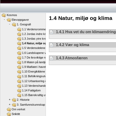
Kosmos
1.4 Natur, miljø og klima
-
Elevoppgaver
-
1. Geografi
1.1 Verdensrommet og jorda
1.4.1 Hva vet du om klimaendring
1.2 Jordas indre krefter
1.3 Jordas ytre krefter
1.4 Natur, miljø og klima
1.4.2 Vær og klima
1.5 Verdensdelene
1.6 Landskapene våre
1.4.3 Atmosfæren
1.7 De livsviktige naturressursene
1.8 Maten på landjorda
1.9 Matfatet i havet
1.10 Energikildene våre
1.11 Befolkningsutvikling
1.12 Urbanisering og migrasjon
1.13 Verdenshandel
1.14 Fattigdom
1.15 Bærekraftig utvikling
+
2. Historie
+
3. Samfunnskunnskap
Om verket
Sniktitt