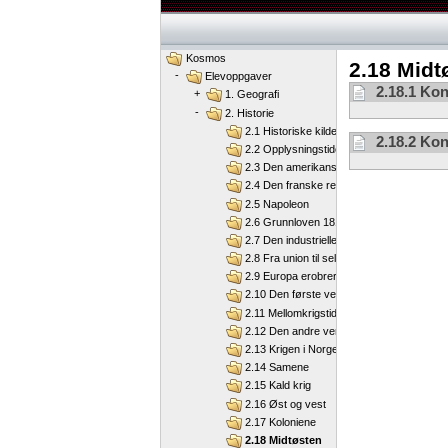
Kosmos
2.18 Midt
-
Elevoppgaver
2.18.1 Konf
+
1. Geografi
-
2. Historie
2.1 Historiske kilder
2.18.2 Kon
2.2 Opplysningstiden
2.3 Den amerikanske revolusjon
2.4 Den franske revolusjon
2.5 Napoleon
2.6 Grunnloven 1814
2.7 Den industrielle revolusjon
2.8 Fra union til selvstendig nasjon
2.9 Europa erobrer verden
2.10 Den første verdenskrigen
2.11 Mellomkrigstida
2.12 Den andre verdenskrigen
2.13 Krigen i Norge
2.14 Samene
2.15 Kald krig
2.16 Øst og vest
2.17 Koloniene
2.18 Midtøsten