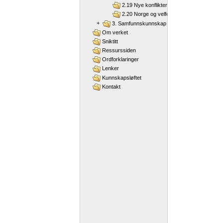
2.19 Nye konflikter
2.20 Norge og velferdsstaten
+
3. Samfunnskunnskap
Om verket
Sniktitt
Ressurssiden
Ordforklaringer
Lenker
Kunnskapsløftet
Kontakt