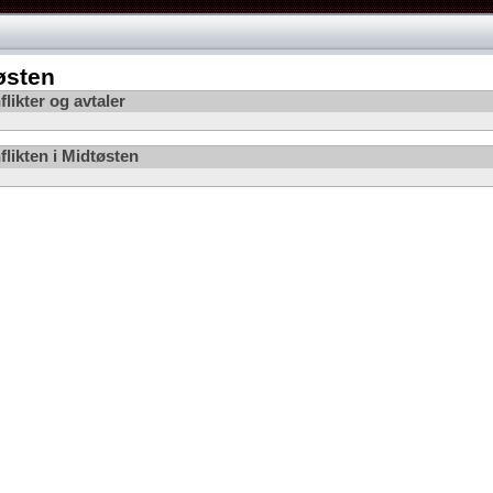
østen
likter og avtaler
flikten i Midtøsten