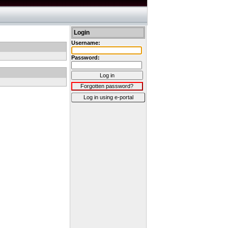
Login
Username:
Password:
Log in
Forgotten password?
Log in using e-portal