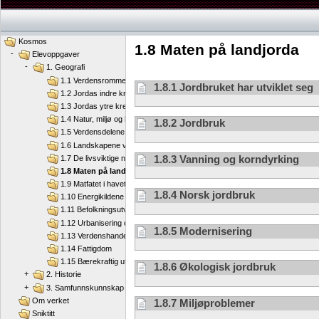
Kosmos
1.8 Maten på landjorda
-
Elevoppgaver
-
1. Geografi
1.1 Verdensrommet og jorda
1.8.1 Jordbruket har utviklet seg
1.2 Jordas indre krefter
1.3 Jordas ytre krefter
1.4 Natur, miljø og klima
1.8.2 Jordbruk
1.5 Verdensdelene
1.6 Landskapene våre
1.8.3 Vanning og korndyrking
1.7 De livsviktige naturressursene
1.8 Maten på landjorda
1.9 Matfatet i havet
1.8.4 Norsk jordbruk
1.10 Energikildene våre
1.11 Befolkningsutvikling
1.12 Urbanisering og migrasjon
1.8.5 Modernisering
1.13 Verdenshandel
1.14 Fattigdom
1.15 Bærekraftig utvikling
1.8.6 Økologisk jordbruk
+
2. Historie
+
3. Samfunnskunnskap
Om verket
1.8.7 Miljøproblemer
Sniktitt