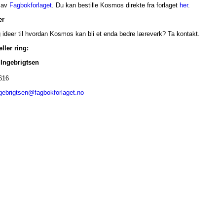
t av
Fagbokforlaget
. Du kan bestille Kosmos direkte fra forlaget
her
.
er
g ideer til hvordan Kosmos kan bli et enda bedre læreverk? Ta kontakt.
ller ring:
Ingebrigtsen
 616
gebrigtsen@fagbokforlaget.no