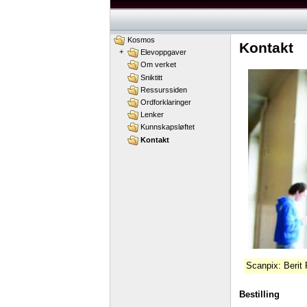
Kosmos
Kontakt
+
Elevoppgaver
Om verket
Sniktitt
Ressurssiden
Ordforklaringer
Lenker
Kunnskapsløftet
Kontakt
Scanpix: Berit 
Bestilling