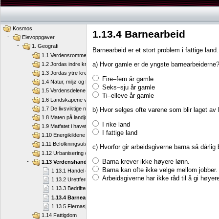
Kosmos
1.13.4 Barnearbeid
-
Elevoppgaver
-
1. Geografi
Barnearbeid er et stort problem i fattige land.
1.1 Verdensrommet og jorda
a) Hvor gamle er de yngste barnearbeiderne
1.2 Jordas indre krefter
1.3 Jordas ytre krefter
Fire–fem år gamle
1.4 Natur, miljø og klima
Seks–sju år gamle
1.5 Verdensdelene
Ti–elleve år gamle
1.6 Landskapene våre
1.7 De livsviktige naturressursene
b) Hvor selges ofte varene som blir laget av
1.8 Maten på landjorda
I rike land
1.9 Matfatet i havet
I fattige land
1.10 Energikildene våre
1.11 Befolkningsutvikling
c) Hvorfor gir arbeidsgiverne barna så dårlig 
1.12 Urbanisering og migrasjon
Barna krever ikke høyere lønn.
-
1.13 Verdenshandel
Barna kan ofte ikke velge mellom jobber.
1.13.1 Handel og toll
Arbeidsgiverne har ikke råd til å gi høyer
1.13.2 Urettferdig handel
1.13.3 Bedrifter flytter til Kina
1.13.4 Barnearbeid
1.13.5 Flernasjonale selskaper
1.14 Fattigdom