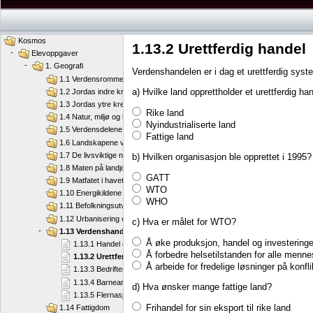
Kosmos
1.13.2 Urettferdig handel
-
Elevoppgaver
-
1. Geografi
Verdenshandelen er i dag et urettferdig syst
1.1 Verdensrommet og jorda
a) Hvilke land opprettholder et urettferdig 
1.2 Jordas indre krefter
1.3 Jordas ytre krefter
Rike land
1.4 Natur, miljø og klima
Nyindustrialiserte land
1.5 Verdensdelene
Fattige land
1.6 Landskapene våre
1.7 De livsviktige naturressursene
b) Hvilken organisasjon ble opprettet i 1995?
1.8 Maten på landjorda
GATT
1.9 Matfatet i havet
WTO
1.10 Energikildene våre
WHO
1.11 Befolkningsutvikling
1.12 Urbanisering og migrasjon
c) Hva er målet for WTO?
-
1.13 Verdenshandel
Å øke produksjon, handel og investeringe
1.13.1 Handel og toll
Å forbedre helsetilstanden for alle menne
1.13.2 Urettferdig handel
Å arbeide for fredelige løsninger på konfl
1.13.3 Bedrifter flytter til Kina
1.13.4 Barnearbeid
d) Hva ønsker mange fattige land?
1.13.5 Flernasjonale selskaper
Frihandel for sin eksport til rike land
1.14 Fattigdom