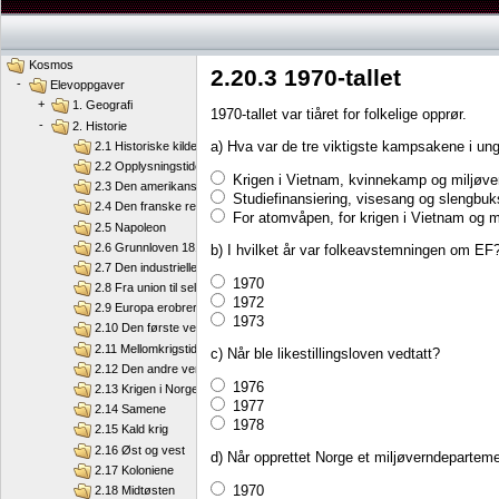
Kosmos
2.20.3 1970-tallet
-
Elevoppgaver
+
1. Geografi
1970-tallet var tiåret for folkelige opprør.
-
2. Historie
a) Hva var de tre viktigste kampsakene i u
2.1 Historiske kilder
2.2 Opplysningstiden
Krigen i Vietnam, kvinnekamp og miljøve
2.3 Den amerikanske revolusjon
Studiefinansiering, visesang og slengbuk
2.4 Den franske revolusjon
For atomvåpen, for krigen i Vietnam og mot
2.5 Napoleon
2.6 Grunnloven 1814
b) I hvilket år var folkeavstemningen om EF
2.7 Den industrielle revolusjon
1970
2.8 Fra union til selvstendig nasjon
1972
2.9 Europa erobrer verden
1973
2.10 Den første verdenskrigen
2.11 Mellomkrigstida
c) Når ble likestillingsloven vedtatt?
2.12 Den andre verdenskrigen
1976
2.13 Krigen i Norge
1977
2.14 Samene
1978
2.15 Kald krig
2.16 Øst og vest
d) Når opprettet Norge et miljøverndepartem
2.17 Koloniene
1970
2.18 Midtøsten