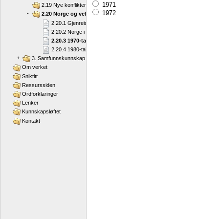
1971
2.19 Nye konflikter
1972
-
2.20 Norge og velferdsstaten
2.20.1 Gjenreising
2.20.2 Norge i vekst
2.20.3 1970-tallet
2.20.4 1980-tallet
+
3. Samfunnskunnskap
Om verket
Sniktitt
Ressurssiden
Ordforklaringer
Lenker
Kunnskapsløftet
Kontakt