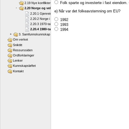
Folk sparte og investerte i fast eiendom.
2.19 Nye konflikter
-
2.20 Norge og velferdsstaten
e) Når var det folkeavstemning om EU?
2.20.1 Gjenreising
2.20.2 Norge i vekst
1992
2.20.3 1970-tallet
1993
1994
2.20.4 1980-tallet
+
3. Samfunnskunnskap
Om verket
Sniktitt
Ressurssiden
Ordforklaringer
Lenker
Kunnskapsløftet
Kontakt