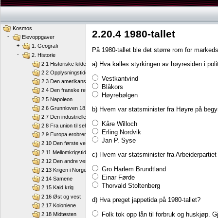
Kosmos
2.20.4 1980-tallet
-
Elevoppgaver
+
1. Geografi
På 1980-tallet ble det større rom for markeds
-
2. Historie
a) Hva kalles styrkingen av høyresiden i poli
2.1 Historiske kilder
2.2 Opplysningstiden
Vestkantvind
2.3 Den amerikanske revolusjon
Blåkors
2.4 Den franske revolusjon
Høyrebølgen
2.5 Napoleon
2.6 Grunnloven 1814
b) Hvem var statsminister fra Høyre på begy
2.7 Den industrielle revolusjon
Kåre Willoch
2.8 Fra union til selvstendig nasjon
Erling Nordvik
2.9 Europa erobrer verden
Jan P. Syse
2.10 Den første verdenskrigen
2.11 Mellomkrigstida
c) Hvem var statsminister fra Arbeiderpartiet
2.12 Den andre verdenskrigen
Gro Harlem Brundtland
2.13 Krigen i Norge
Einar Førde
2.14 Samene
Thorvald Stoltenberg
2.15 Kald krig
2.16 Øst og vest
d) Hva preget jappetida på 1980-tallet?
2.17 Koloniene
Folk tok opp lån til forbruk og huskjøp.
2.18 Midtøsten