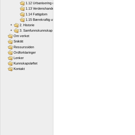
1.12 Urbanisering og migrasjon
1.13 Verdenshandel
1.14 Fattigdom
1.15 Bærekraftig utvikling
+
2. Historie
+
3. Samfunnskunnskap
Om verket
Sniktitt
Ressurssiden
Ordforklaringer
Lenker
Kunnskapsløftet
Kontakt