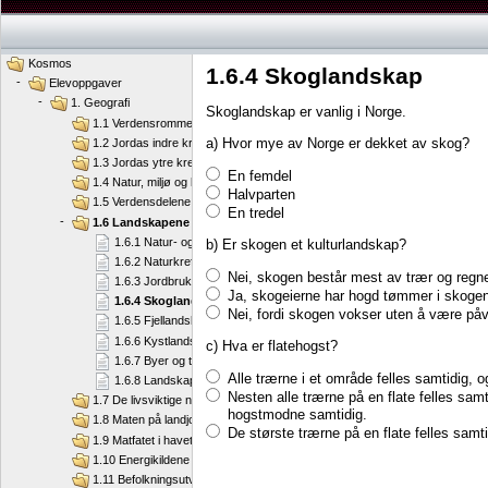
Kosmos
1.6.4 Skoglandskap
-
Elevoppgaver
-
1. Geografi
Skoglandskap er vanlig i Norge.
1.1 Verdensrommet og jorda
a) Hvor mye av Norge er dekket av skog?
1.2 Jordas indre krefter
1.3 Jordas ytre krefter
En femdel
1.4 Natur, miljø og klima
Halvparten
1.5 Verdensdelene
En tredel
-
1.6 Landskapene våre
1.6.1 Natur- og kulturlandskap
b) Er skogen et kulturlandskap?
1.6.2 Naturkreftene former terrenget
Nei, skogen består mest av trær og regn
1.6.3 Jordbrukslandskap i endring
Ja, skogeierne har hogd tømmer i skogen
1.6.4 Skoglandskap
Nei, fordi skogen vokser uten å være på
1.6.5 Fjellandskap
1.6.6 Kystlandskap
c) Hva er flatehogst?
1.6.7 Byer og tettsteder
Alle trærne i et område felles samtidig, og
1.6.8 Landskapsvern
Nesten alle trærne på en flate felles sam
1.7 De livsviktige naturressursene
hogstmodne samtidig.
1.8 Maten på landjorda
De største trærne på en flate felles samti
1.9 Matfatet i havet
1.10 Energikildene våre
1.11 Befolkningsutvikling