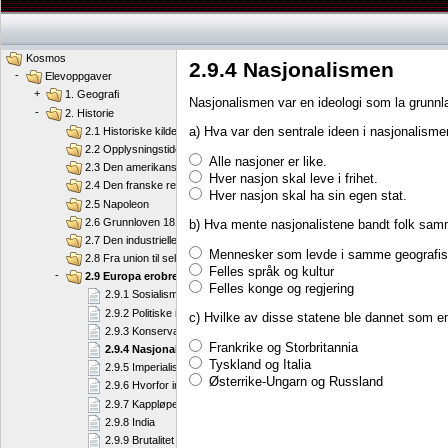
Kosmos
2.9.4 Nasjonalismen
-
Elevoppgaver
+
1. Geografi
Nasjonalismen var en ideologi som la grunnla
-
2. Historie
a) Hva var den sentrale ideen i nasjonalism
2.1 Historiske kilder
2.2 Opplysningstiden
Alle nasjoner er like.
2.3 Den amerikanske revolusjon
Hver nasjon skal leve i frihet.
2.4 Den franske revolusjon
Hver nasjon skal ha sin egen stat.
2.5 Napoleon
2.6 Grunnloven 1814
b) Hva mente nasjonalistene bandt folk samm
2.7 Den industrielle revolusjon
Mennesker som levde i samme geografi
2.8 Fra union til selvstendig nasjon
Felles språk og kultur
-
2.9 Europa erobrer verden
Felles konge og regjering
2.9.1 Sosialismen
2.9.2 Politiske ideologier
c) Hvilke av disse statene ble dannet som e
2.9.3 Konservatisme og liberalisme
Frankrike og Storbritannia
2.9.4 Nasjonalismen
Tyskland og Italia
2.9.5 Imperialismen
Østerrike-Ungarn og Russland
2.9.6 Hvorfor imperialisme
2.9.7 Kappløpet om Afrika
2.9.8 India
2.9.9 Brutalitet