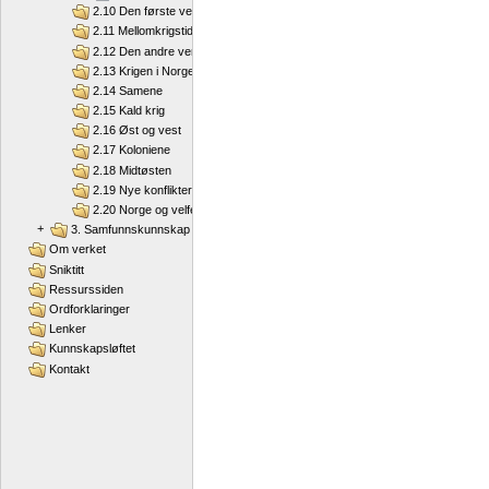
2.10 Den første verdenskrigen
2.11 Mellomkrigstida
2.12 Den andre verdenskrigen
2.13 Krigen i Norge
2.14 Samene
2.15 Kald krig
2.16 Øst og vest
2.17 Koloniene
2.18 Midtøsten
2.19 Nye konflikter
2.20 Norge og velferdsstaten
+
3. Samfunnskunnskap
Om verket
Sniktitt
Ressurssiden
Ordforklaringer
Lenker
Kunnskapsløftet
Kontakt